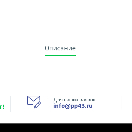
Описание
Для ваших заявок
info@pp43.ru
т!