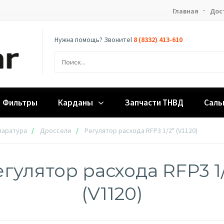
Главная
Дос
Нужна помощь? Звонитеl
8 (8332) 413-610
Фильтры
Карданы
Запчасти ТНВД
Саль
паратура
Дроссели
Регулятор расхода RFP3 1/2" (V1120)
гулятор расхода RFP3 1
(V1120)