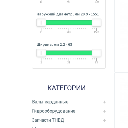
16
93
170
Наружний диаметр, мм
20.9
-
1551
21
786
1551
Ширина, мм
2.2
-
63
2
33
63
КАТЕГОРИИ
Валы карданные
Гидрооборудование
Запчасти ТНВД