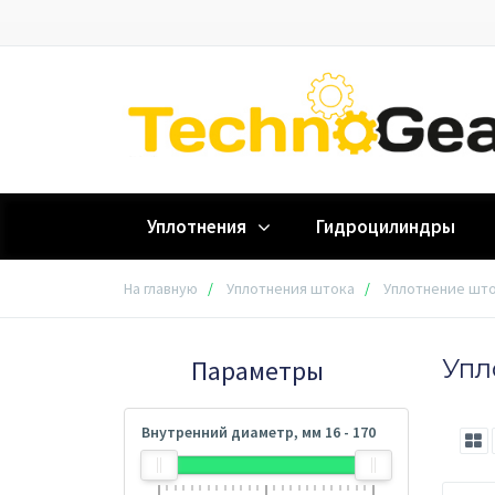
Уплотнения
Гидроцилиндры
На главную
Уплотнения штока
Уплотнение што
Упл
Параметры
Внутренний диаметр, мм
16
-
170