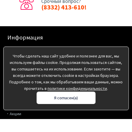
Срочный вопрос?
(8332) 413-610!
Информация
Оплата
Чтобы сделать наш сайт удобнее и полезнее для вас, мы
О нас
используем файлы cookie. Продолжая пользоваться сайтом,
Доставка
вы соглашаетесь на их использование. Если захотите — вы
Пользовательское соглашение
всегда можете отключить cookie в настройках браузера.
Политика конфиденциальности
Подробнее о том, как мы обрабатываем ваши данные, можно
прочитать в
политике конфиденциальности
.
Дополнительно
Я согласен(а)
Производители
Акции
Контакты