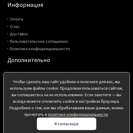
Информация
Оплата
О нас
Доставка
Пользовательское соглашение
Политика конфиденциальности
Дополнительно
Производители
Акции
Чтобы сделать наш сайт удобнее и полезнее для вас, мы
используем файлы cookie. Продолжая пользоваться сайтом,
Контакты
вы соглашаетесь на их использование. Если захотите — вы
всегда можете отключить cookie в настройках браузера.
г. Киров, ул. Коммунальная 2
Подробнее о том, как мы обрабатываем ваши данные, можно
пн-пт с 8:00 до 17:00
прочитать в
политике конфиденциальности
.
(8332) 41-36-10, 495-162, 495-172
Я согласен(а)
info@pp43.ru