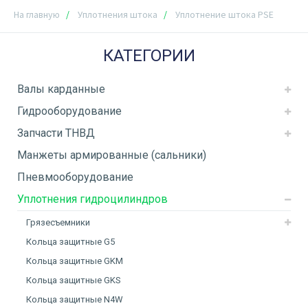
На главную
Уплотнения штока
Уплотнение штока PSE
КАТЕГОРИИ
Валы карданные
Гидрооборудование
Запчасти ТНВД
Манжеты армированные (сальники)
Пневмооборудование
Уплотнения гидроцилиндров
Грязесъемники
Кольца защитные G5
Кольца защитные GKM
Кольца защитные GKS
Кольца защитные N4W