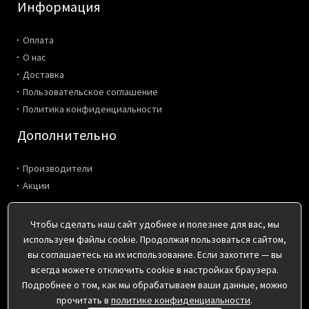
Информация
Оплата
О нас
Доставка
Пользовательское соглашение
Политика конфиденциальности
Дополнительно
Производители
Акции
Контакты
Чтобы сделать наш сайт удобнее и полезнее для вас, мы
используем файлы cookie. Продолжая пользоваться сайтом,
г. Киров, ул. Коммунальная 2
вы соглашаетесь на их использование. Если захотите — вы
пн-пт с 8:00 до 17:00
всегда можете отключить cookie в настройках браузера.
(8332) 41-36-10, 495-162, 495-172
Подробнее о том, как мы обрабатываем ваши данные, можно
info@pp43.ru
прочитать в
политике конфиденциальности
.