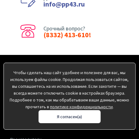
info@pp43.ru
Срочный вопрос?
(8332) 413-610!
Информация
Чтобы сделать наш сайт удобнее и полезнее для вас, мы
используем файлы cookie. Продолжая пользоваться сайтом,
Оплата
вы соглашаетесь на их использование. Если захотите — вы
О нас
всегда можете отключить cookie в настройках браузера.
Доставка
Подробнее о том, как мы обрабатываем ваши данные, можно
Пользовательское соглашение
прочитать в
политике конфиденциальности
.
Политика конфиденциальности
Я согласен(а)
Дополнительно