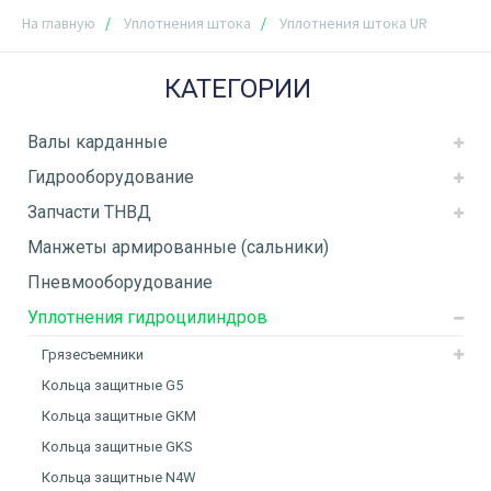
На главную
Уплотнения штока
Уплотнения штока UR
КАТЕГОРИИ
Валы карданные
Гидрооборудование
Запчасти ТНВД
Манжеты армированные (сальники)
Пневмооборудование
Уплотнения гидроцилиндров
Грязесъемники
Кольца защитные G5
Кольца защитные GKM
Кольца защитные GKS
Кольца защитные N4W