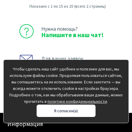
Показано с 1 по 15 из 25 (всего 2 страниц)
Нужна помощь?
Напишите в наш чат!
Для ваших заявок
info@pp43.ru
Чтобы сделать наш сайт удобнее и полезнее для вас, мы
используем файлы cookie. Продолжая пользоваться сайтом,
вы соглашаетесь на их использование. Если захотите — вы
Срочный вопрос?
всегда можете отключить cookie в настройках браузера.
(8332) 413-610!
Подробнее о том, как мы обрабатываем ваши данные, можно
прочитать в
политике конфиденциальности
.
Я согласен(а)
Информация