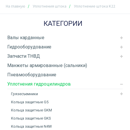
На главную
Уплотнения штока
Уплотнение штока K22
КАТЕГОРИИ
Валы карданные
Гидрооборудование
Запчасти ТНВД
Манжеты армированные (сальники)
Пневмооборудование
Уплотнения гидроцилиндров
Грязесъемники
Кольца защитные G5
Кольца защитные GKM
Кольца защитные GKS
Кольца защитные N4W