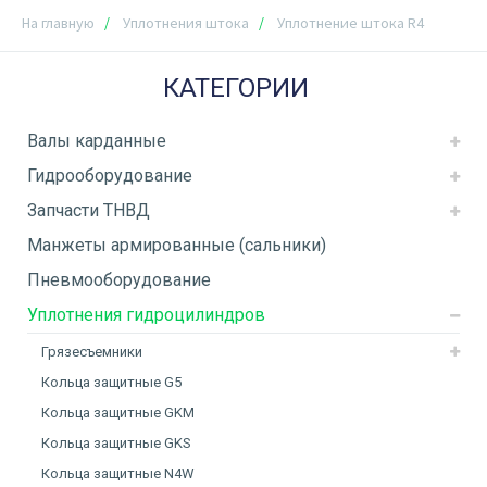
На главную
Уплотнения штока
Уплотнение штока R4
КАТЕГОРИИ
Валы карданные
Гидрооборудование
Запчасти ТНВД
Манжеты армированные (сальники)
Пневмооборудование
Уплотнения гидроцилиндров
Грязесъемники
Кольца защитные G5
Кольца защитные GKM
Кольца защитные GKS
Кольца защитные N4W