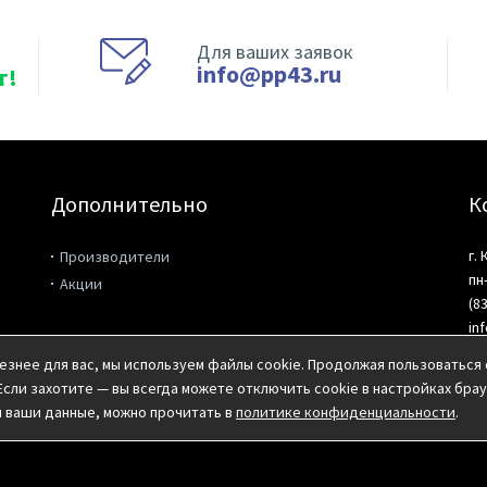
Для ваших заявок
info@pp43.ru
т!
Дополнительно
К
г.
Производители
пн
Акции
(8
in
езнее для вас, мы используем файлы cookie. Продолжая пользоваться 
Если захотите — вы всегда можете отключить cookie в настройках брау
м ваши данные, можно прочитать в
политике конфиденциальности
.