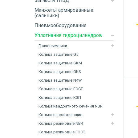
Запчасти ТНВД
Манжеты армированные
(сальники)
Пневмооборудование
Уплотнения гидроцилиндров
Грязесъемники
Кольца защитные G5
Кольца защитные GKM
Кольца защитные GKS
Кольца защитные N4W
Кольца защитные ГОСТ
Кольца защитные КЗП
Кольца квадратного сечения NBR
Кольца направляющие
Кольца резиновые NBR
Кольца резиновые ГОСТ