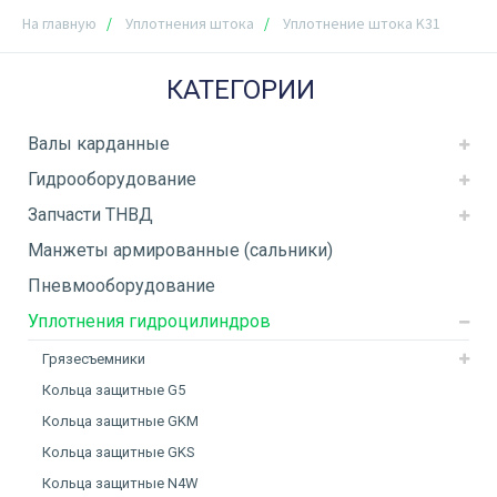
На главную
Уплотнения штока
Уплотнение штока K31
КАТЕГОРИИ
Валы карданные
Гидрооборудование
Запчасти ТНВД
Манжеты армированные (сальники)
Пневмооборудование
Уплотнения гидроцилиндров
Грязесъемники
Кольца защитные G5
Кольца защитные GKM
Кольца защитные GKS
Кольца защитные N4W