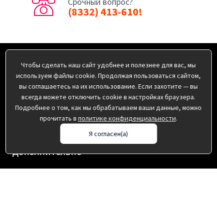
Срочный вопрос?
(8332) 413-610!
Информация
Чтобы сделать наш сайт удобнее и полезнее для вас, мы
используем файлы cookie. Продолжая пользоваться сайтом,
Оплата
вы соглашаетесь на их использование. Если захотите — вы
О нас
всегда можете отключить cookie в настройках браузера.
Подробнее о том, как мы обрабатываем ваши данные, можно
Доставка
прочитать в
политике конфиденциальности
.
Пользовательское соглашение
Политика конфиденциальности
Я согласен(а)
Дополнительно
Производители
Акции
Контакты