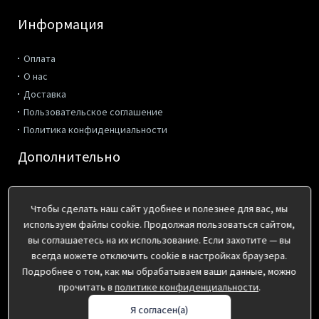
Информация
Оплата
О нас
Доставка
Пользовательское соглашение
Политика конфиденциальности
Дополнительно
Производители
Акции
Чтобы сделать наш сайт удобнее и полезнее для вас, мы
используем файлы cookie. Продолжая пользоваться сайтом,
Контакты
вы соглашаетесь на их использование. Если захотите — вы
всегда можете отключить cookie в настройках браузера.
г. Киров, ул. Коммунальная 2
Подробнее о том, как мы обрабатываем ваши данные, можно
пн-пт с 8:00 до 17:00
прочитать в
политике конфиденциальности
.
(8332) 41-36-10, 495-162, 495-172
Я согласен(а)
info@pp43.ru