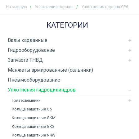
На главную
Уплотнения поршня
Уплотнения поршня CP6
КАТЕГОРИИ
Валы карданные
Гидрооборудование
Запчасти ТНВД
Манжеты армированные (сальники)
Пневмооборудование
Уплотнения гидроцилиндров
Грязесъемники
Кольца защитные G5
Кольца защитные GKM
Кольца защитные GKS
Кольца защитные N4W