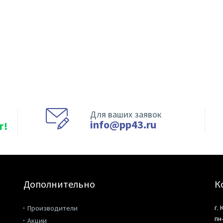
Для ваших заявок
info@pp43.ru
т!
Дополнительно
К
г.
Производители
пн
Акции