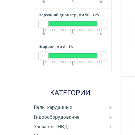
40
73
105
Наружний диаметр, мм
50
-
125
50
88
125
Ширина, мм
8
-
16
8
12
16
КАТЕГОРИИ
Валы карданные
Гидрооборудование
Запчасти ТНВД