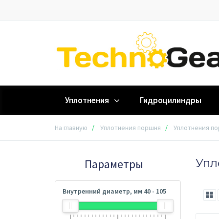
Уплотнения
Гидроцилиндры
На главную
Уплотнения поршня
Уплотнения по
Упл
Параметры
Внутренний диаметр, мм
40
-
105