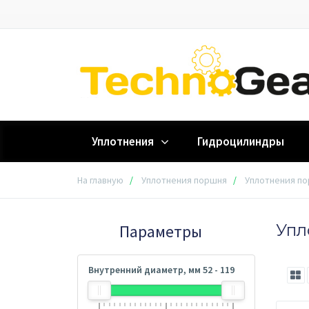
Уплотнения
Гидроцилиндры
На главную
Уплотнения поршня
Уплотнения по
Упл
Параметры
Внутренний диаметр, мм
52
-
119