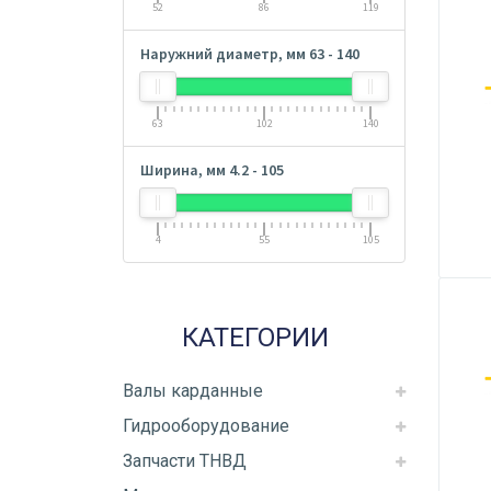
52
86
119
Наружний диаметр, мм
63
-
140
63
102
140
Ширина, мм
4.2
-
105
4
55
105
КАТЕГОРИИ
Валы карданные
Гидрооборудование
Запчасти ТНВД