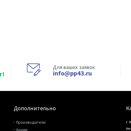
Для ваших заявок
info@pp43.ru
т!
Дополнительно
К
г.
Производители
пн
Акции